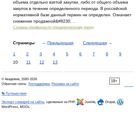
объема отдельно взятой закупки, либо от общего объема
закупок в течение определенного периода. В российской
нормативной базе данный термин не определен. Означает
снижение продажной&#8230; …
Словарь терминов по управленческому учету
Страницы
←
Предыдущая
Следующая
→
1
2
3
4
5
6
7
8
9
10
11
12
13
© Академик, 2000-2026
18+
Обратная связь:
Техподдержка
,
Реклама на сайте
👣 Путешествия
Экспорт словарей на сайты
, сделанные на PHP,
Joomla,
Drupal,
WordPress, MODx.